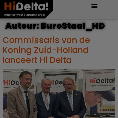
Auteur:
BuroStaal_HD
Commissaris van de
Koning Zuid-Holland
lanceert Hi Delta