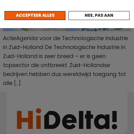
ACCEPTEER ALLES
NEE, PAS AAN
ActieAgenda voor de Technologische Industrie
in Zuid-Holland De Technologische Industrie in
Zuid-Holland is zeer breed – er is geen
topsector die ontbreekt. Zuid-Hollandse
bedrijven hebben dus wereldwijd toegang tot
alle […]