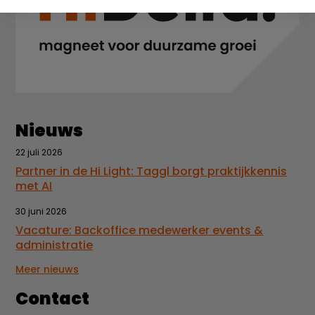
Nieuws
22 juli 2026
Partner in de Hi Light: Taggl borgt praktijkkennis
met AI
30 juni 2026
Vacature: Backoffice medewerker events &
administratie
Meer nieuws
Contact