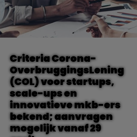
Criteria Corona-
OverbruggingsLening
(COL) voor startups,
scale-ups en
innovatieve mkb-ers
bekend; aanvragen
mogelijk vanaf 29