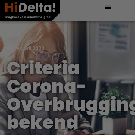
29 april 2020
Criteria
Corona-
Overbruggin
bekend