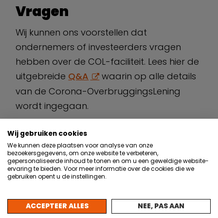
Vragen
Wij kunnen ons voorstellen dat
ondernemers of investeerders vragen
hebben over de COL-faciliteit. Lees hier de
uitgebreide
Q&A
waarin op alle details
van de Corona-OverbruggingsLening
wordt ingegaan.
Wij gebruiken cookies
We kunnen deze plaatsen voor analyse van onze
VORIGE BLOG
VOLGENDE BLOG
bezoekersgegevens, om onze website te verbeteren,
gepersonaliseerde inhoud te tonen en om u een geweldige website-
ervaring te bieden. Voor meer informatie over de cookies die we
gebruiken opent u de instellingen.
ACCEPTEER ALLES
NEE, PAS AAN