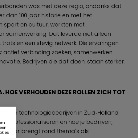
verbonden was met deze regio, ondanks dat
r dan 100 jaar historie en met het
 sport en cultuur, werkten met
or samenwerking. Dat leverde niet alleen
rots en een stevig netwerk. Die ervaringen
: actief verbinding zoeken, samenwerken
novatie. Bedrijven die dat doen, staan sterker.
A. HOE VERHOUDEN DEZE ROLLEN ZICH TOT
nden van technologiebedrijven in Zuid‑Holland.
nt professionaliseren en hoe je bedrijven,
 om
 een
ij elkaar brengt rond thema’s als
okies