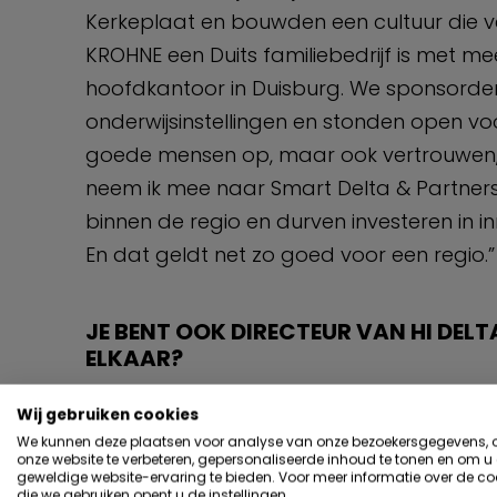
Kerkeplaat en bouwden een cultuur die 
KROHNE een Duits familiebedrijf is met mee
hoofdkantoor in Duisburg. We sponsorden
onderwijsinstellingen en stonden open vo
goede mensen op, maar ook vertrouwen, t
neem ik mee naar Smart Delta & Partners
binnen de regio en durven investeren in in
En dat geldt net zo goed voor een regio.”
JE BENT OOK DIRECTEUR VAN HI DELT
ELKAAR?
“Hi Delta richt zich al jaren op het verbi
Wij gebruiken cookies
Daar heb ik geleerd hoe je een netwerk ku
We kunnen deze plaatsen voor analyse van onze bezoekersgegevens,
onze website te verbeteren, gepersonaliseerde inhoud te tonen en om u
overheden en kennisinstellingen gericht b
geweldige website-ervaring te bieden. Voor meer informatie over de co
die we gebruiken opent u de instellingen.