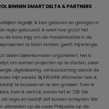
ROL BINNEN SMART DELTA & PARTNERS
uitkijken tegelijk. Ik ben geboren en getogen in
in de regio gebouwd. Ik weet hoe groot het
 nu de kans krijg om de maakindustrie in de
eprojecten te laten landen, geeft mij energie.
t alleen bijeenkomsten organiseert. Het is
 helpt om samen projecten op te starten, zeker
ergie, digitalisering, verduurzaming alsook de
ecies mijn wereld. Bij KROHNE Altometer heb ik
drijf te bouwen en te zien groeien. Toen ik
s; toen ik vertrok, waren het er 728. Die
ls regio en bedrijf zelf kansen schepten. We
en uitbreiden op de oude Philipssite op de