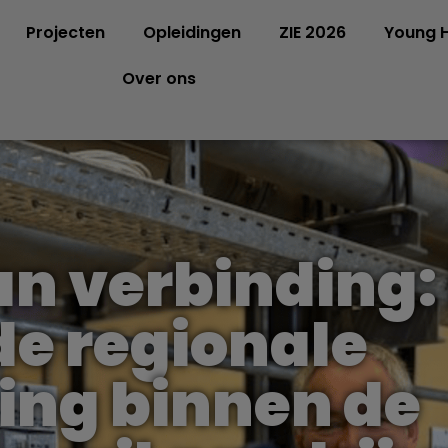
Projecten
Opleidingen
ZIE 2026
Young H
Over ons
an verbinding:
de regionale
ng binnen de