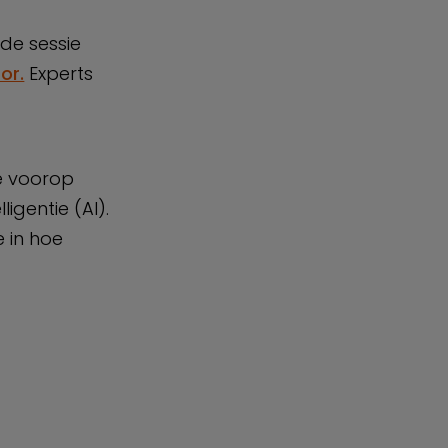
de sessie
or.
Experts
ie voorop
igentie (AI).
e in hoe