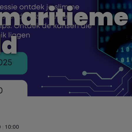
 maritieme
ld
0
10:00
|