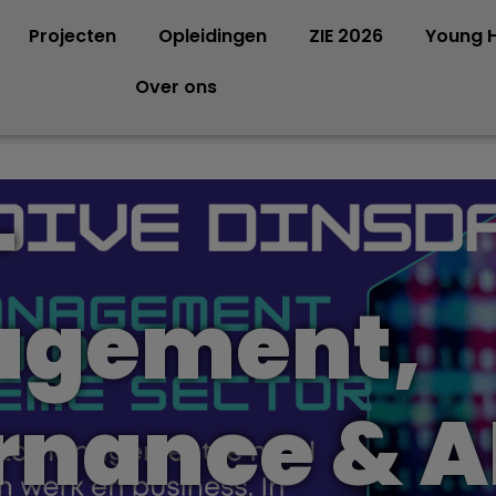
Projecten
Opleidingen
ZIE 2026
Young H
Over ons
-
gement,
rnance & A