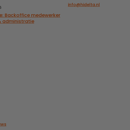
info@hidelta.nl
6
e: Backoffice medewerker
 administratie
uws