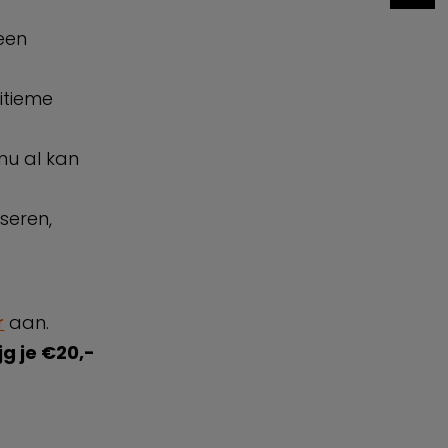
 een
itieme
 nu al kan
seren,
r
aan.
jg je €20,-