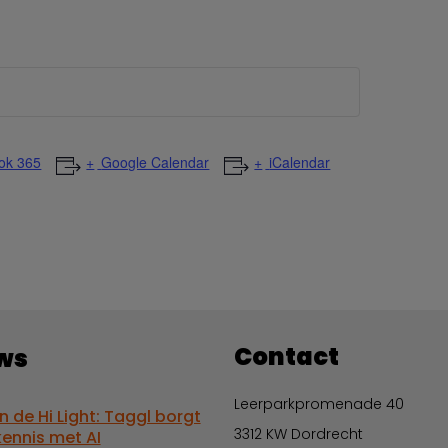
ok 365
Google Calendar
iCalendar
Contact
ws
Leerparkpromenade 40
in de Hi Light: Taggl borgt
3312 KW Dordrecht
kennis met AI