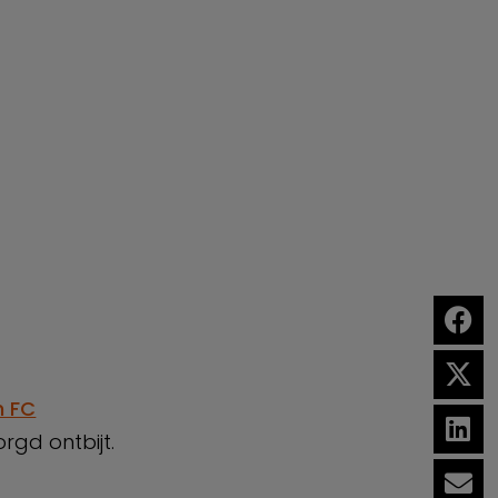
n FC
rgd ontbijt.