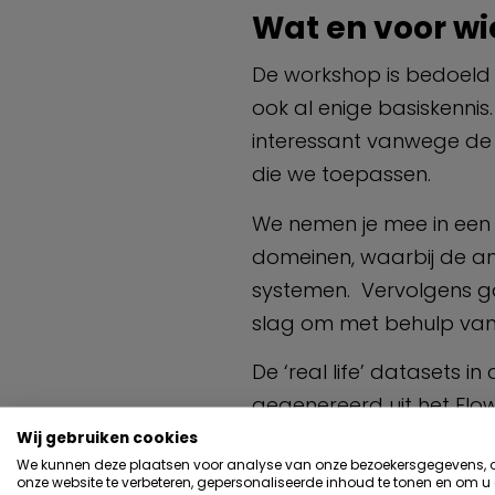
Wat en voor wi
De workshop is bedoeld v
ook al enige basiskenni
interessant vanwege de
die we toepassen.
We nemen je mee in een a
domeinen, waarbij de an
systemen. Vervolgens g
slag om met behulp van 
De ‘real life’ datasets
gegenereerd uit het Flow
starten de workshop met 
Wij gebruiken cookies
We kunnen deze plaatsen voor analyse van onze bezoekersgegevens,
procesindustrie. Dit is 
onze website te verbeteren, gepersonaliseerde inhoud te tonen en om u