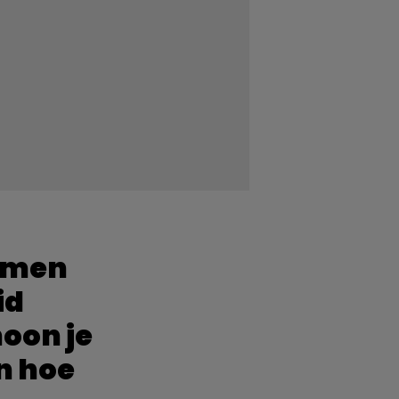
ormen
id
hoon je
n hoe