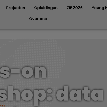
Projecten
Opleidingen
ZIE 2026
Young H
Over ons
s-on
shop: data