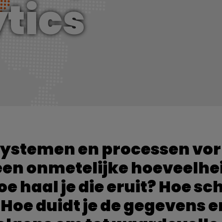
tics
systemen en processen v
een onmetelijke hoeveelhe
e haal je die eruit? Hoe sc
 Hoe duidt je de gegevens e