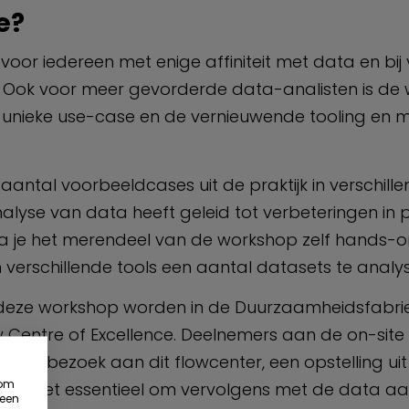
e?
oor iedereen met enige affiniteit met data en bij
s. Ook voor meer gevorderde data-analisten is de
 unieke use-case en de vernieuwende tooling en 
antal voorbeeldcases uit de praktijk in verschill
alyse van data heeft geleid tot verbeteringen in
a je het merendeel van de workshop zelf hands-
verschillende tools een aantal datasets te analy
 in deze workshop worden in de Duurzaamheidsfabri
 Centre of Excellence. Deelnemers aan de on-site 
een bezoek aan dit flowcenter, een opstelling uit
 om
echter niet essentieel om vervolgens met de data a
 een