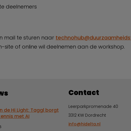
ite deelnemers
 mail te sturen naar
technohub@duurzaamheidsfa
n-site of online wil deelnemen aan de workshop.
Contact
ws
Leerparkpromenade 40
in de Hi Light: Taggl borgt
3312 KW Dordrecht
kennis met AI
info@hidelta.nl
6