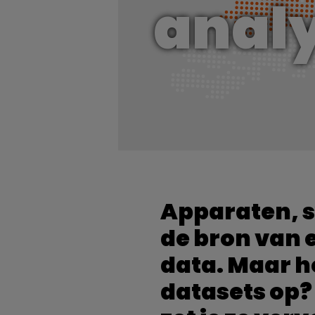
analy
Apparaten, 
de bron van 
data. Maar ho
datasets op?