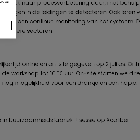
okies
op zoek naar procesverbetering door, met behulp
toppingen in de leidingen te detecteren. Ook leren
n tot een continue monitoring van het systeem. Deze
n andere sectoren.
kertijd online en on-site gegeven op 2 juli as. Onli
 de workshop tot 16.00 uur. On-site starten we drie
p nog mogelijkheid voor een drankje en een hapje.
 in Duurzaamheidsfabriek + sessie op Xcaliber