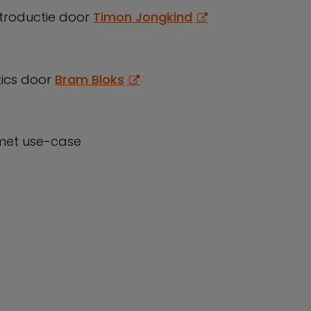
introductie door
Timon Jongkind
tics door
Bram Bloks
met use-case