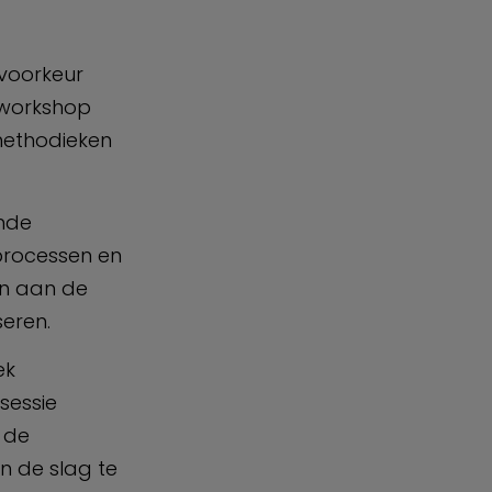
 voorkeur
 workshop
methodieken
ende
 processen en
on aan de
seren.
ek
sessie
 de
an de slag te