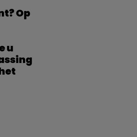
nt? Op
e u
passing
 het