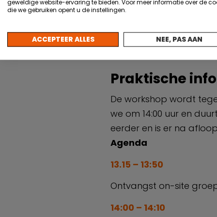
geweldige website-ervaring te bieden. Voor meer informatie over de co
gaan. Daarbij gaan we 
die we gebruiken opent u de instellingen.
data, vervuiling en vers
analyses te automatisere
ACCEPTEER ALLES
NEE, PAS AAN
breed toepasbaar, ook i
Praktische info
De workshop wordt tegelij
we om 14:00 uur en duurt
eerder en is er na afloo
Agenda
13.15 – 13:50
Ontvangst on-site groep
14:00 – 14:10