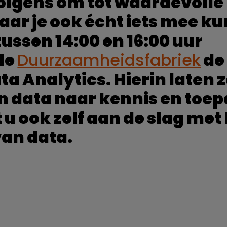
rvolgens om tot waardevolle
aar je ook écht iets mee ku
 tussen 14:00 en 16:00 uur
de
Duurzaamheidsfabriek
de
a Analytics. Hierin laten z
an data naar kennis en toe
 u ook zelf aan de slag met
an data.