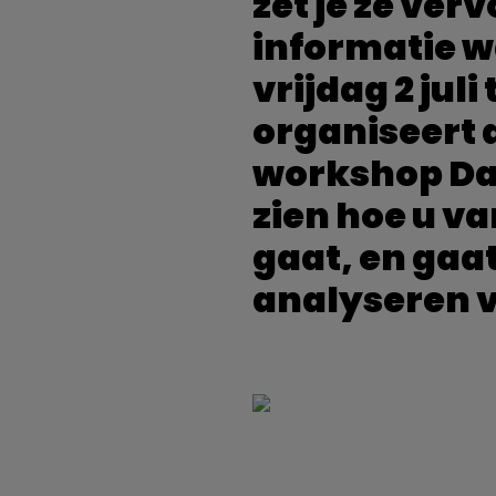
zet je ze ve
informatie w
vrijdag 2 juli
organiseert 
workshop Dat
zien hoe u v
gaat, en gaat
analyseren v