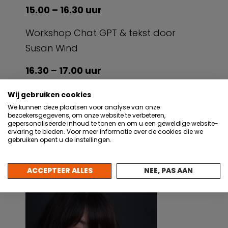
15.00 – 16.30 uur
Workshop Chat GPT & tekst door
Susan Wind
16.30 – 17.00 uur
Rondleiding
Wij gebruiken cookies
We kunnen deze plaatsen voor analyse van onze
17.00 – 17.30 uur
bezoekersgegevens, om onze website te verbeteren,
gepersonaliseerde inhoud te tonen en om u een geweldige website-
ervaring te bieden. Voor meer informatie over de cookies die we
Netwerkborrel
gebruiken opent u de instellingen.
ACCEPTEER ALLES
NEE, PAS AAN