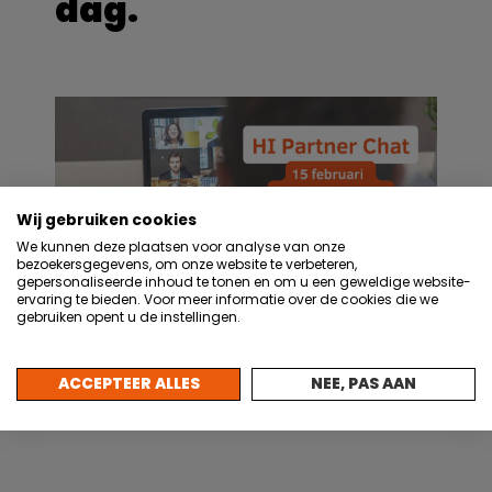
dag.
Wij gebruiken cookies
We kunnen deze plaatsen voor analyse van onze
bezoekersgegevens, om onze website te verbeteren,
gepersonaliseerde inhoud te tonen en om u een geweldige website-
ervaring te bieden. Voor meer informatie over de cookies die we
gebruiken opent u de instellingen.
Alle HI Partners zijn welkom. Meld u aan
ACCEPTEER ALLES
NEE, PAS AAN
via:
info@hollandinstrumentation.nl
.