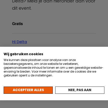
Delta? Meld je dan hieronder aan voor
dit event.
Gratis
Hi Delta
Eline.Nieuwenhuijzen@hidelta.nl
Wij gebruiken cookies
We kunnen deze plaatsen voor analyse van onze
bezoekersgegevens, om onze website te verbeteren,
gepersonaliseerde inhoud te tonen en om u een geweldige website-
ervaring te bieden. Voor meer informatie over de cookies die we
gebruiken opent u de instellingen.
Outlook Live
Outlook 365
ACCEPTEER ALLES
NEE, PAS AAN
Google Calendar
iCalendar