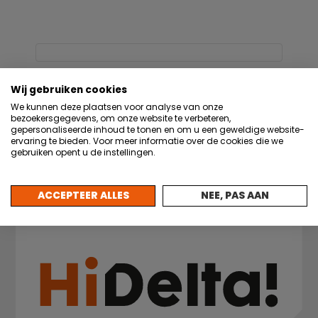
Wij gebruiken cookies
Outlook Live
Outlook 365
We kunnen deze plaatsen voor analyse van onze
bezoekersgegevens, om onze website te verbeteren,
gepersonaliseerde inhoud te tonen en om u een geweldige website-
Google Calendar
iCalendar
ervaring te bieden. Voor meer informatie over de cookies die we
gebruiken opent u de instellingen.
ACCEPTEER ALLES
NEE, PAS AAN