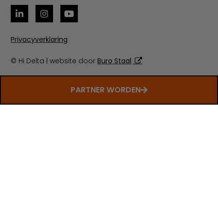
Privacyverklaring
© Hi Delta | website door
Buro Staal
PARTNER WORDEN