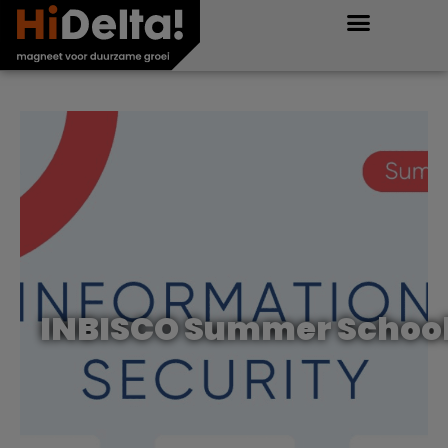
INBISCO Summer SchoolS