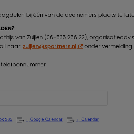
dagdelen bij één van de deelnemers plaats te late
LDEN?
ijs van Zuijlen (06-535 256 22), organisatieadvis
il naar:
zuijlen@spartners.nl
onder vermelding
n telefoonnummer.
ok 365
Google Calendar
iCalendar