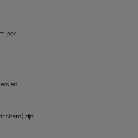
om per
mers en
nchem) zijn: