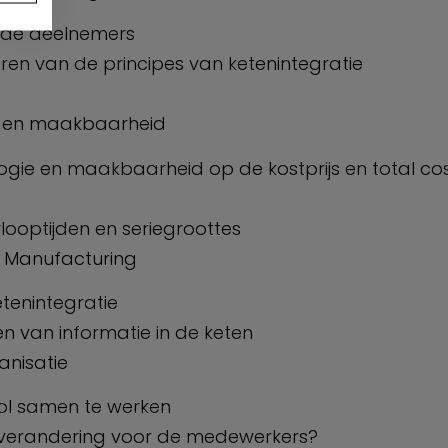
t de deelnemers
aren van de principes van ketenintegratie
e en maakbaarheid
ogie en maakbaarheid op de kostprijs en total cos
ooptijden en seriegroottes
t Manufacturing
etenintegratie
len van informatie in de keten
anisatie
ol samen te werken
verandering voor de medewerkers?