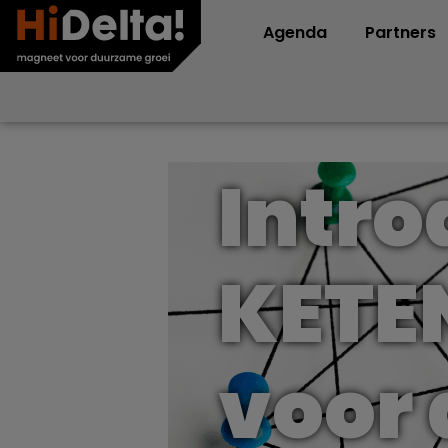
Agenda
Partners
Intro
KETE
voor 