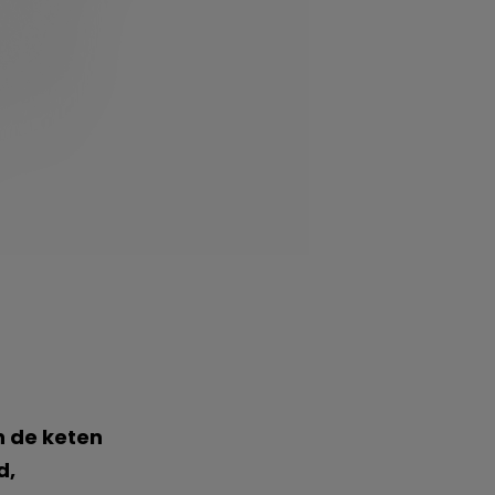
n de keten
d,