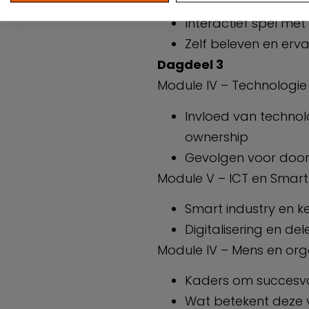
Interactief spel me
Zelf beleven en erv
Dagdeel 3
Module IV – Technologi
Invloed van technol
ownership
Gevolgen voor doorl
Module V – ICT en Smar
Smart industry en k
Digitalisering en de
Module IV – Mens en org
Kaders om succesv
Wat betekent deze 