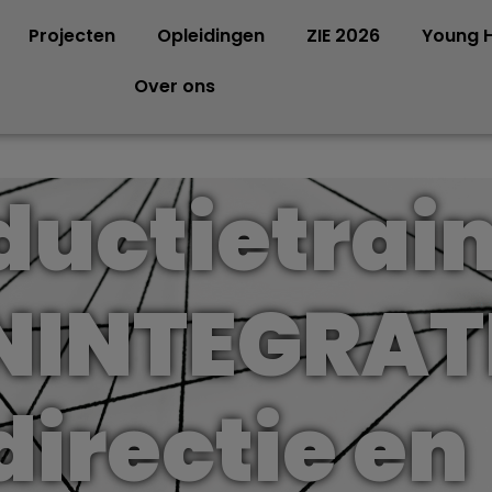
Projecten
Opleidingen
ZIE 2026
Young H
Over ons
ductietrai
NINTEGRAT
directie en