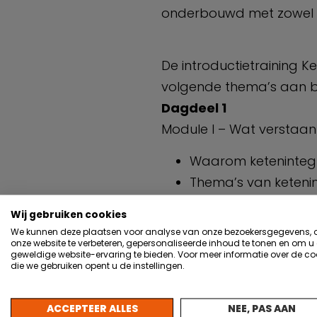
onderbouwd met zowel be
De introductietraining K
volgende thema’s aan 
Dagdeel 1
Module I – Wat verstaan
Waarom ketenintegr
Thema’s van ketenin
Ketenintegratie: he
Wij gebruiken cookies
Module II – Kostprijs
We kunnen deze plaatsen voor analyse van onze bezoekersgegevens,
onze website te verbeteren, gepersonaliseerde inhoud te tonen en om u
Principes en valkuile
geweldige website-ervaring te bieden. Voor meer informatie over de co
Welke besparingen z
die we gebruiken opent u de instellingen.
Dagdeel 2
Module III – Simulatiespe
ACCEPTEER ALLES
NEE, PAS AAN