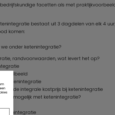
drijfskundige facetten als met praktijkvoorbeel
etenintegratie bestaat uit 3 dagdelen van elk 4 uur
bod komen:
 we onder ketenintegratie?
atie, randvoorwaarden, wat levert het op?
tegratie
t ideaalbeeld
 en ketenintegratie
 om
 een
n van de integrale kostprijs bij ketenintegratie
okies
ijn er mogelijk met ketenintegratie?
l ketenintegratie