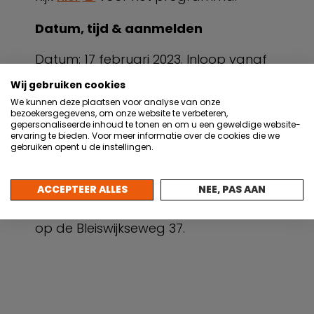
Datum, tijd & aanmelden
Datum: 17 februari 2023. Inloop vanaf
13.30 uur. Start om 14.00 uur, vanaf
Wij gebruiken cookies
16.00 uur een netwerkborrel. Je kunt je
We kunnen deze plaatsen voor analyse van onze
bezoekersgegevens, om onze website te verbeteren,
hier
aanmelden.
gepersonaliseerde inhoud te tonen en om u een geweldige website-
ervaring te bieden. Voor meer informatie over de cookies die we
gebruiken opent u de instellingen.
Locatie
Het event vindt plaats in de
Dutch
ACCEPTEER ALLES
NEE, PAS AAN
Innovation Factory
in Zoetermeer
op de Bleiswijkseweg 37.