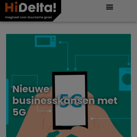
Nieuwe
businesskansen met
5G