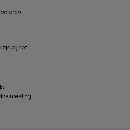
factoren
ijn bij het
Na
line meeting