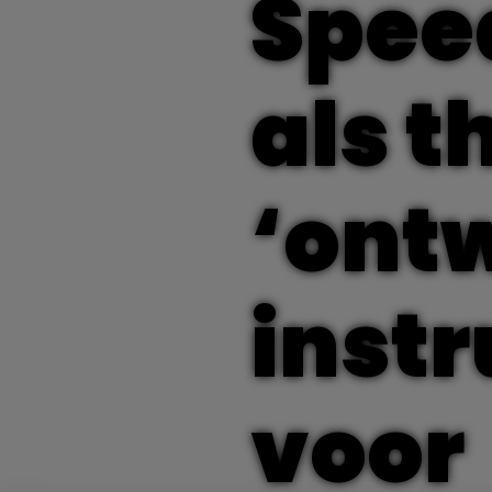
Spee
als 
‘ont
inst
voor