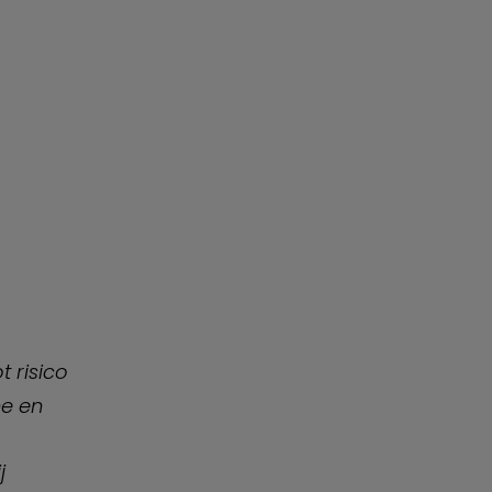
t risico
he en
j