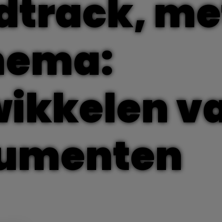
dtrack, me
thema:
wikkelen v
rumenten