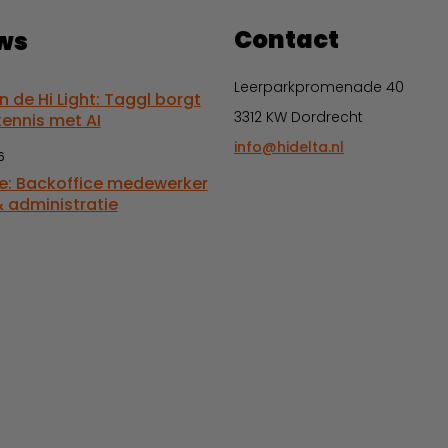
Contact
ws
Leerparkpromenade 40
in de Hi Light: Taggl borgt
3312 KW Dordrecht
kennis met AI
info@hidelta.nl
6
e: Backoffice medewerker
 administratie