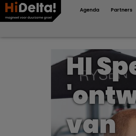
Agenda
Partners
HI Sp
'ont
van