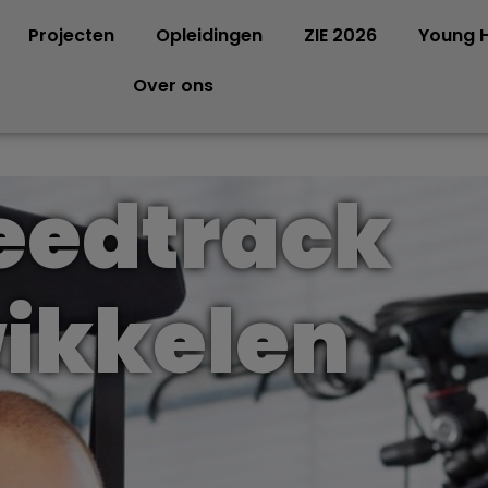
Projecten
Opleidingen
ZIE 2026
Young H
Over ons
eedtrack
wikkelen