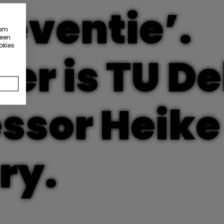
eventie’.
 om
 een
okies
er is TU De
essor Heike
ry.