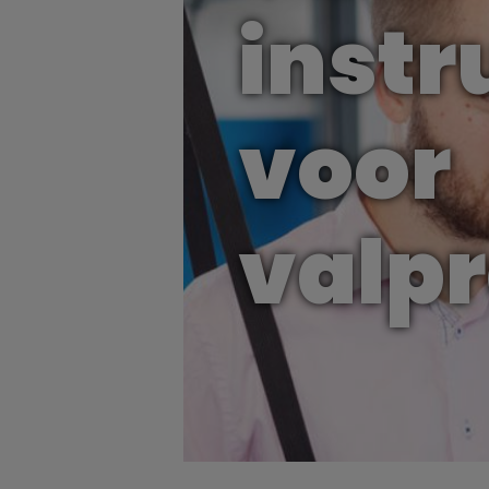
inst
voor
valpr