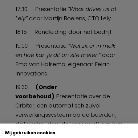
17:30 Presentatie
“What drives us at
Lely”
door Martijn Boelens, CTO Lely
18:15 Rondleiding door het bedrijf
19:00 Presentatie
“Wat zit er in melk
en hoe kan je dit on site meten”
door
Emo van Halsema, eigenaar Felan
Innovations
19:30
(Onder
voorbehoud)
Presentatie over de
Orbiter, een automatisch zuivel
verwerkingssysteem op de boerderij,
dat veehouders de kans geeft om hun
eigen melk direct op het erf te
Wij gebruiken cookies