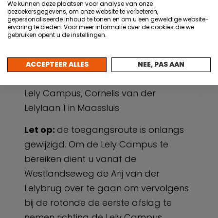
We kunnen deze plaatsen voor analyse van onze
verwerken
bezoekersgegevens, om onze website te verbeteren,
gepersonaliseerde inhoud te tonen en om u een geweldige website-
20:00 Hapjes en drankjes
ervaring te bieden. Voor meer informatie over de cookies die we
gebruiken opent u de instellingen.
20:30 Afsluiting
ACCEPTEER ALLES
NEE, PAS AAN
Locatie
Lely Campus, Cornelis van der
Lelylaan 1 in Maassluis
Let op:
de toegangsroute is onlangs
gewijzigd. Om de Lely Campus te
bereiken dient u vanaf de
Westlandseweg de Arij van der
Lelybrug over te gaan om vervolgens
bij de rotonde de eerste afslag te
nemen richting de Lely Campus
.