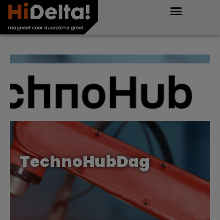
TechnoHubDag