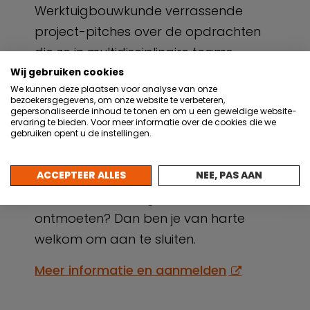
Werktuigbouwkunde verrassende
project-pitches over de opdrachten
die ze in multidisciplinaire teams
opdrachten hebben uitgevoerd voor
Wij gebruiken cookies
We kunnen deze plaatsen voor analyse van onze
bedrijven in de regio. Mooi om te
bezoekersgegevens, om onze website te verbeteren,
gepersonaliseerde inhoud te tonen en om u een geweldige website-
ervaren welke rol het
ervaring te bieden. Voor meer informatie over de cookies die we
beroepsonderwijs en deze nieuwe
gebruiken opent u de instellingen.
generatie professionals kunnen spelen
in de digitale transitie. Wil je de
ACCEPTEER ALLES
NEE, PAS AAN
studenten challengen en/of
ontmoeten? Dan ben je van harte
welkom om aan te sluiten.
Meer informatie en aanmelden