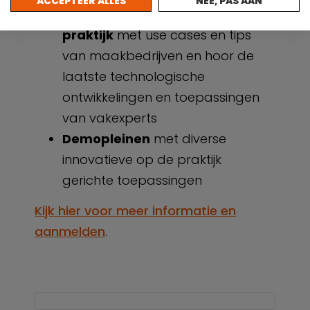
ACCEPTEER ALLES
NEE, PAS AAN
Congres gericht op de
praktijk
met use cases en tips
van maakbedrijven en hoor de
laatste technologische
ontwikkelingen en toepassingen
van vakexperts
Demopleinen
met diverse
innovatieve op de praktijk
gerichte toepassingen
Kijk hier voor meer informatie en
aanmelden
.