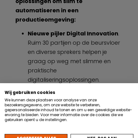
oplossingen om slim te
automatiseren in een
productieomgeving:
Nieuwe pijler Digital Innovation
.
Ruim 30 partijen op de beursvloer
en diverse sprekers helpen je
graag op weg met slimme en
praktische
digitaliseringsoplossingen.
Ruim 100 exposanten
:
Wij gebruiken cookies
fabrikanten, systeemintegratoren,
We kunnen deze plaatsen voor analyse van onze
bezoekersgegevens, om onze website te verbeteren,
leveranciers en adviseurs die je
gepersonaliseerde inhoud te tonen en om u een geweldige website-
ervaring te bieden. Voor meer informatie over de cookies die we
kunnen helpen met passende
gebruiken opent u de instellingen.
oplossingen en de implementatie
op de beursvloer