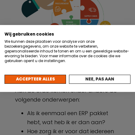
Wij gebruiken cookies
We kunnen deze plaatsen voor analyse van onze
bezoekersgegevens, om onze website te verbeteren,
gepersonaliseerde inhoud te tonen en om u een geweldige website-
ervaring te bieden. Voor meer informatie over de cookies die we
gebruiken opent u de instellingen.
Webinar 20 mei: Wat
kan ik met ERP?
ACCEPTEER ALLES
NEE, PAS AAN
Aan de orde komen onder andere de
volgende onderwerpen:
Als ik eenmaal een ERP pakket
hebt, wat heb ik er dan aan?
Hoe zorg ik er voor dat iedereen