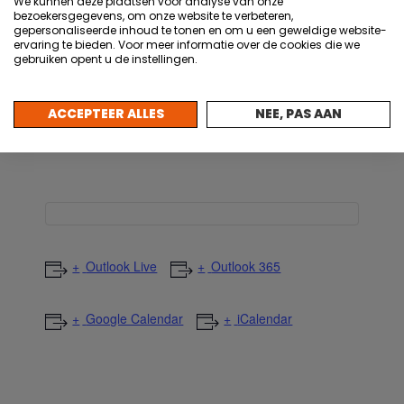
We kunnen deze plaatsen voor analyse van onze
snel aan via onderstaande link. We
bezoekersgegevens, om onze website te verbeteren,
gepersonaliseerde inhoud te tonen en om u een geweldige website-
kijken ernaar uit om je weer te
ervaring te bieden. Voor meer informatie over de cookies die we
gebruiken opent u de instellingen.
ontmoeten en samen te genieten van
een gezellige netwerkbijeenkomst!
ACCEPTEER ALLES
NEE, PAS AAN
Meld je hier aan voor de Zomer BBQ
Outlook Live
Outlook 365
Google Calendar
iCalendar