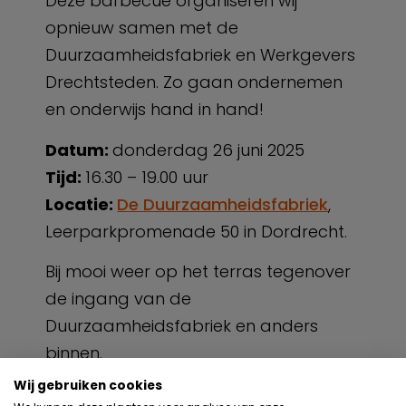
Deze barbecue organiseren wij
opnieuw samen met de
Duurzaamheidsfabriek en Werkgevers
Drechtsteden. Zo gaan ondernemen
en onderwijs hand in hand!
Datum:
donderdag 26 juni 2025
Tijd:
16.30 – 19.00 uur
Locatie:
De Duurzaamheidsfabriek
,
Leerparkpromenade 50 in Dordrecht.
Bij mooi weer op het terras tegenover
de ingang van de
Duurzaamheidsfabriek en anders
binnen.
Wij gebruiken cookies
Mis deze gelegenheid niet en meld je