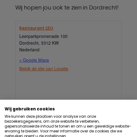
Wij hopen jou ook te zien in Dordrecht!
Restaurant LEO
Leerparkpromenade 100
Dordrecht
,
3312 KW
Nederland
+ Google Maps
Bekijk de site van Locatie
Wij gebruiken cookies
We kunnen deze plaatsen voor analyse van onze
bezoekersgegevens, om onze website te verbeteren,
gepersonaliseerde inhoud te tonen en om u een geweldige website-
ervaring te bieden. Voor meer informatie over de cookies die we
gebruiken opent u de instellingen.