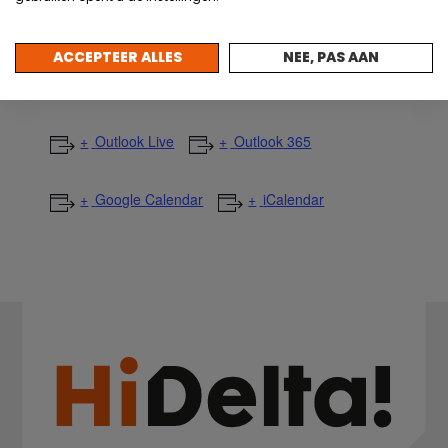
ACCEPTEER ALLES
NEE, PAS AAN
Outlook Live
Outlook 365
Google Calendar
iCalendar