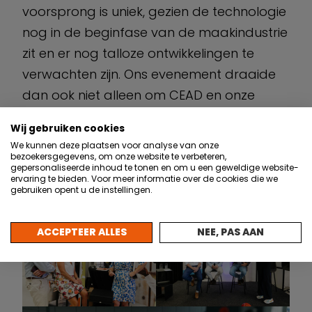
voorsprong is uniek, gezien de technologie
nog in de beginfase van de maakindustrie
zit en er nog talloze ontwikkelingen te
verwachten zijn. Ons evenement draaide
dan ook niet alleen om CEAD en onze
eigen ontwikkelde technologie, maar we
Wij gebruiken cookies
wilden ook Nederlandse tech start-ups,
We kunnen deze plaatsen voor analyse van onze
universiteiten en de maakindustrie
bezoekersgegevens, om onze website te verbeteren,
gepersonaliseerde inhoud te tonen en om u een geweldige website-
inspireren.”
ervaring te bieden. Voor meer informatie over de cookies die we
gebruiken opent u de instellingen.
ACCEPTEER ALLES
NEE, PAS AAN