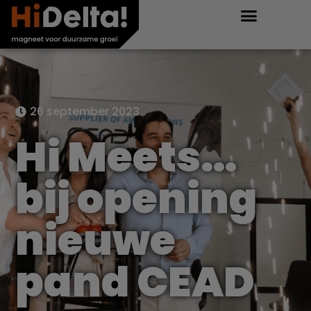
26 september 2023
Hi Meets…
bij opening
nieuwe
pand CEAD