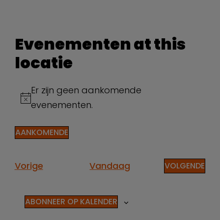
Evenementen at this
locatie
Er zijn geen aankomende
Bericht
evenementen.
AANKOMENDE
Selecteer
een
datum.
Evenementen
Vorige
Vandaag
EVE
VOLGENDE
ABONNEER OP KALENDER