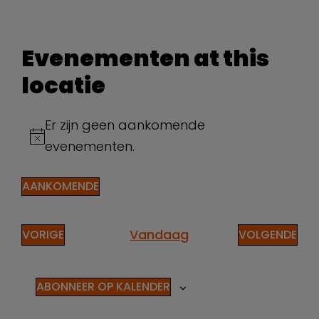
Evenementen at this
locatie
Er zijn geen aankomende
Bericht
evenementen.
AANKOMENDE
Selecteer
een
datum.
EVENEMENTEN
Vandaag
EVE
VORIGE
VOLGENDE
ABONNEER OP KALENDER