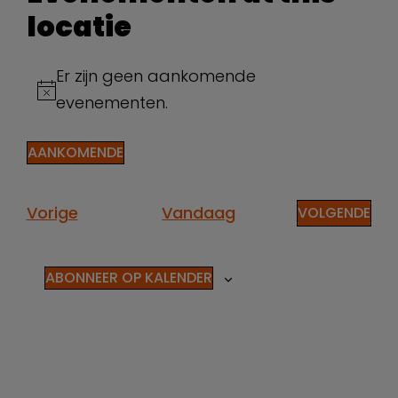
locatie
Er zijn geen aankomende
Bericht
evenementen.
AANKOMENDE
Selecteer
een
datum.
Evenementen
Vorige
Vandaag
EVE
VOLGENDE
ABONNEER OP KALENDER