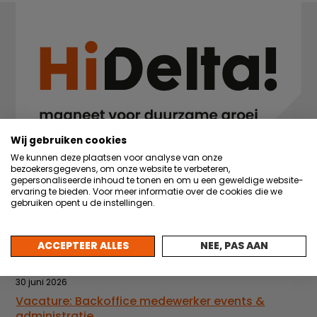
Wij gebruiken cookies
We kunnen deze plaatsen voor analyse van onze
bezoekersgegevens, om onze website te verbeteren,
gepersonaliseerde inhoud te tonen en om u een geweldige website-
ervaring te bieden. Voor meer informatie over de cookies die we
Nieuws
gebruiken opent u de instellingen.
22 juli 2026
Partner in de Hi Light: Taggl borgt praktijkkennis
ACCEPTEER ALLES
NEE, PAS AAN
met AI
30 juni 2026
Vacature: Backoffice medewerker events &
administratie