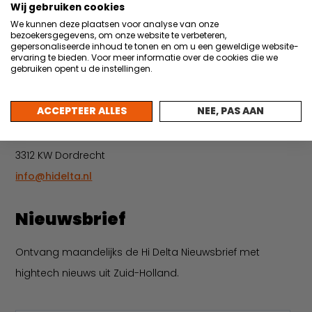
Wij gebruiken cookies
30 juni 2026
We kunnen deze plaatsen voor analyse van onze
Vacature: Backoffice medewerker events &
bezoekersgegevens, om onze website te verbeteren,
gepersonaliseerde inhoud te tonen en om u een geweldige website-
administratie
ervaring te bieden. Voor meer informatie over de cookies die we
gebruiken opent u de instellingen.
Meer nieuws
Contact
ACCEPTEER ALLES
NEE, PAS AAN
Leerparkpromenade 40
3312 KW Dordrecht
info@hidelta.nl
Nieuwsbrief
Ontvang maandelijks de Hi Delta Nieuwsbrief met
hightech nieuws uit Zuid-Holland.