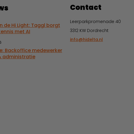
Contact
ws
Leerparkpromenade 40
in de Hi Light: Taggl borgt
3312 KW Dordrecht
kennis met AI
info@hidelta.nl
6
e: Backoffice medewerker
 administratie