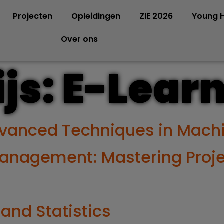
Projecten
Opleidingen
ZIE 2026
Young H
Over ons
js:
E-Lear
Advanced Techniques in Mach
Management: Mastering Proj
 and Statistics