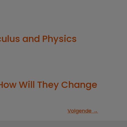
culus and Physics
How Will They Change
Volgende
→