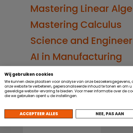
Mastering Linear Alg
Mastering Calculus
Science and Engineeri
AI in Manufacturing
Fundamentals of Qua
Wij gebruiken cookies
We kunnen deze plaatsen voor analyse van onze bezoekersgegevens,
The Quantum Interne
onze website te verbeteren, gepersonaliseerde inhoud te tonen en om u
geweldige website-ervaring te bieden. Voor meer informatie over de co
die we gebruiken opent u de instellingen.
the World?
ACCEPTEER ALLES
NEE, PAS AAN