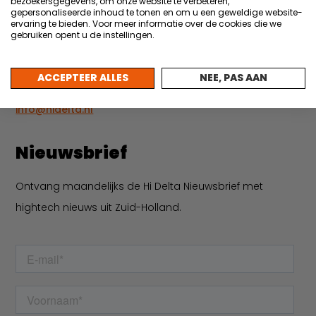
bezoekersgegevens, om onze website te verbeteren,
Meer nieuws
gepersonaliseerde inhoud te tonen en om u een geweldige website-
ervaring te bieden. Voor meer informatie over de cookies die we
Contact
gebruiken opent u de instellingen.
Leerparkpromenade 40
ACCEPTEER ALLES
NEE, PAS AAN
3312 KW Dordrecht
info@hidelta.nl
Nieuwsbrief
Ontvang maandelijks de Hi Delta Nieuwsbrief met
hightech nieuws uit Zuid-Holland.