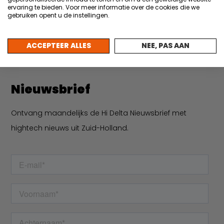
Contact
ervaring te bieden. Voor meer informatie over de cookies die we
gebruiken opent u de instellingen.
Leerparkpromenade 40
3312 KW Dordrecht
ACCEPTEER ALLES
NEE, PAS AAN
info@hidelta.nl
Nieuwsbrief
Ontvang maandelijks de Hi Delta Nieuwsbrief met
hightech nieuws uit Zuid-Holland.