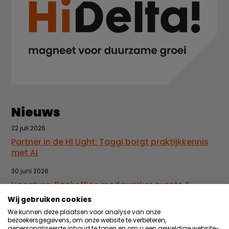
Nieuws
22 juli 2026
Partner in de Hi Light: Taggl borgt praktijkkennis
met AI
30 juni 2026
Vacature: Backoffice medewerker events &
administratie
Wij gebruiken cookies
We kunnen deze plaatsen voor analyse van onze
Meer nieuws
bezoekersgegevens, om onze website te verbeteren,
gepersonaliseerde inhoud te tonen en om u een geweldige website-