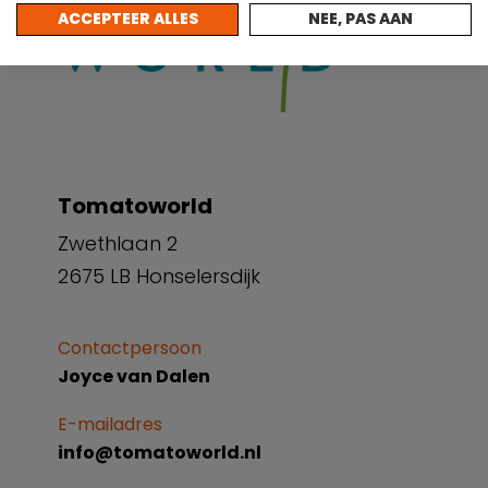
ACCEPTEER ALLES
NEE, PAS AAN
Tomatoworld
Zwethlaan 2
2675 LB Honselersdijk
Contactpersoon
Joyce van Dalen
E-mailadres
info@tomatoworld.nl