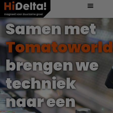
Samen met
Tomatoworl
brengen we
techniek
naar een