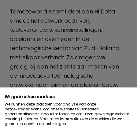
Tomatoworld neemt deel aan Hi Delta
omdat het netwerk bedrijven,
toeleveranciers, kennisinstellingen,
opleiders en overheden in de
technologische sector van Zuid-Holland
met elkaar verbindt. Zo dragen we
graag bij aan het zichtbaar maken van
de innovatieve technologische
ontwikkelingen binnen de glastuinbouw.
Wij gebruiken cookies
We kunnen deze plaatsen voor analyse van onze
bezoekersgegevens, om onze website te verbeteren,
gepersonaliseerde inhoud te tonen en om u een geweldige website-
ervaring te bieden. Voor meer informatie over de cookies die we
gebruiken opent u de instellingen.