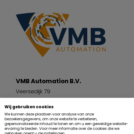
VMB Automation B.V.
Veersedijk 79
3341 LL Hendrik-Ido-Ambacht
Wij gebruiken cookies
We kunnen deze plaatsen voor analyse van onze
bezoekersgegevens, om onze website te verbeteren,
Contactpersoon
gepersonaliseerde inhoud te tonen en om u een geweldige website-
Arie Verhoeven
ervaring te bieden. Voor meer informatie over de cookies die we
gebruiken opent u de instellingen.