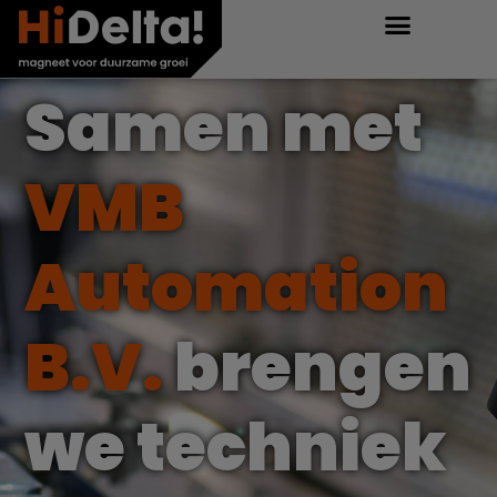
Samen met
VMB
Automation
B.V.
brengen
we techniek