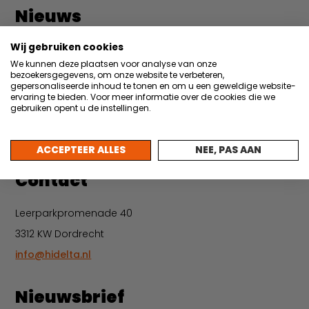
Nieuws
22 juli 2026
Wij gebruiken cookies
Partner in de Hi Light: Taggl borgt praktijkkennis
We kunnen deze plaatsen voor analyse van onze
met AI
bezoekersgegevens, om onze website te verbeteren,
gepersonaliseerde inhoud te tonen en om u een geweldige website-
30 juni 2026
ervaring te bieden. Voor meer informatie over de cookies die we
gebruiken opent u de instellingen.
Vacature: Backoffice medewerker events &
administratie
ACCEPTEER ALLES
NEE, PAS AAN
Meer nieuws
Contact
Leerparkpromenade 40
3312 KW Dordrecht
info@hidelta.nl
Nieuwsbrief