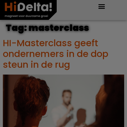
Tag:
masterclass
HI-Masterclass geeft
ondernemers in de dop
steun in de rug