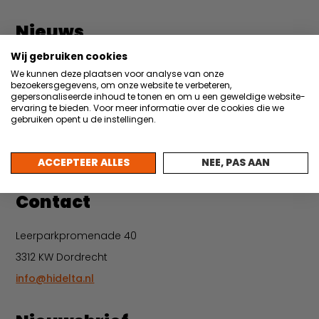
Nieuws
22 juli 2026
Wij gebruiken cookies
Partner in de Hi Light: Taggl borgt praktijkkennis
We kunnen deze plaatsen voor analyse van onze
bezoekersgegevens, om onze website te verbeteren,
met AI
gepersonaliseerde inhoud te tonen en om u een geweldige website-
ervaring te bieden. Voor meer informatie over de cookies die we
30 juni 2026
gebruiken opent u de instellingen.
Vacature: Backoffice medewerker events &
administratie
ACCEPTEER ALLES
NEE, PAS AAN
Meer nieuws
Contact
Leerparkpromenade 40
3312 KW Dordrecht
info@hidelta.nl