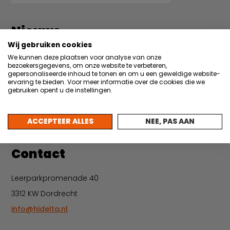
Nieuws
Wij gebruiken cookies
22 juli 2026
We kunnen deze plaatsen voor analyse van onze
Partner in de Hi Light: Taggl borgt praktijkkennis
bezoekersgegevens, om onze website te verbeteren,
met AI
gepersonaliseerde inhoud te tonen en om u een geweldige website-
ervaring te bieden. Voor meer informatie over de cookies die we
gebruiken opent u de instellingen.
30 juni 2026
Vacature: Backoffice medewerker events &
administratie
ACCEPTEER ALLES
NEE, PAS AAN
Meer nieuws
Contact
Leerparkpromenade 40
3312 KW Dordrecht
info@hidelta.nl