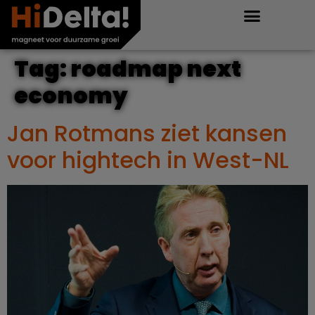
Tag:
roadmap next
economy
Jan Rotmans ziet kansen
voor hightech in West-NL