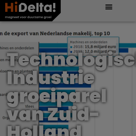
11 december 2020
Technologis
Industrie
groeiparel
van Zuid-
Holland