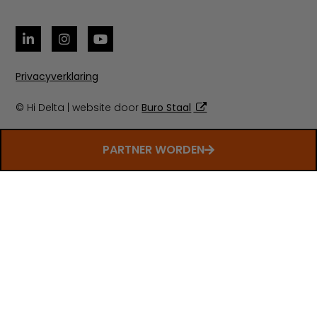
Privacyverklaring
© Hi Delta | website door
Buro Staal
PARTNER WORDEN