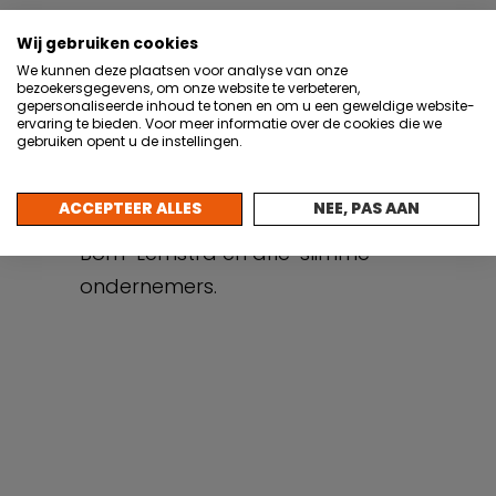
Wij gebruiken cookies
We kunnen deze plaatsen voor analyse van onze
bezoekersgegevens, om onze website te verbeteren,
gepersonaliseerde inhoud te tonen en om u een geweldige website-
ervaring te bieden. Voor meer informatie over de cookies die we
gebruiken opent u de instellingen.
De overhandiging van de
actieagenda
‘Slim Gemaakt in Zuid-
ACCEPTEER ALLES
NEE, PAS AAN
Holland’
door een robotarm aan Adri
Bom-Lemstra en drie ‘slimme’
ondernemers.