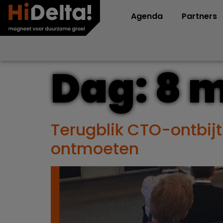
Agenda
Partners
Dag:
8 m
Terugblik CTO-ontbij
ontmoeten