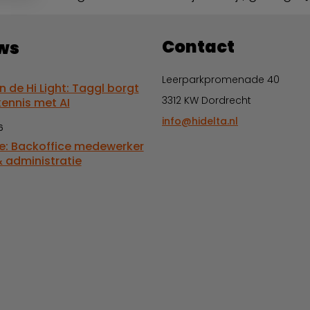
Contact
ws
Leerparkpromenade 40
in de Hi Light: Taggl borgt
3312 KW Dordrecht
kennis met AI
info@hidelta.nl
6
e: Backoffice medewerker
 administratie