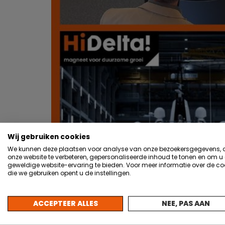
Wij gebruiken cookies
We kunnen deze plaatsen voor analyse van onze bezoekersgegevens,
onze website te verbeteren, gepersonaliseerde inhoud te tonen en om u
geweldige website-ervaring te bieden. Voor meer informatie over de co
die we gebruiken opent u de instellingen.
ACCEPTEER ALLES
NEE, PAS AAN
Op 7 mei kwamen ruim 30 CTO’s uit het
thema: Samen innoveren. Hoe dan? De o