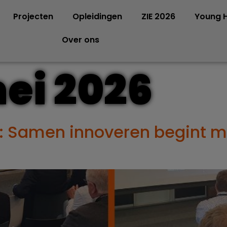
Projecten
Opleidingen
ZIE 2026
Young H
Over ons
ei 2026
t: Samen innoveren begint m