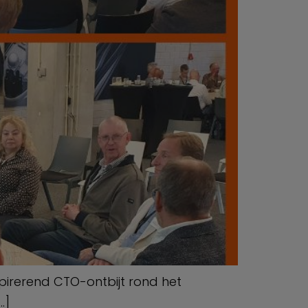
pirerend CTO-ontbijt rond het
…]