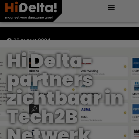
28 maart 2024
Hi Delta-
partners
zichtbaar in
Tech2B
Netwerk