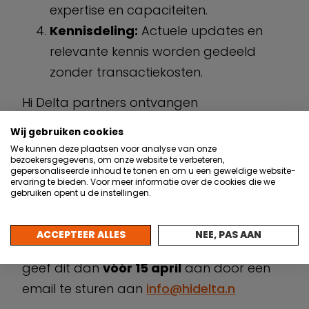
expertise en capaciteiten.
Kennisdeling:
Actuele updates en
relevante kennis worden gedeeld
zonder transactiekosten.
Hi Delta partners ontvangen
inloggegevens om hun profiel op Tech2B
Wij gebruiken cookies
aan te vullen, waarmee hun zichtbaarheid
We kunnen deze plaatsen voor analyse van onze
bezoekersgegevens, om onze website te verbeteren,
en vindbaarheid wordt vergroot. Mocht je
gepersonaliseerde inhoud te tonen en om u een geweldige website-
ervaring te bieden. Voor meer informatie over de cookies die we
dit niet op prijs stellen, dan hoef je daar
gebruiken opent u de instellingen.
geen actie op te nemen en wordt je bedrijf
met standaard informatie vermeld. Als je
ACCEPTEER ALLES
NEE, PAS AAN
hier als bedrijf niet aan mee wilt doen,
geef dit dan
vóór 15 april
aan door een
email te sturen aan
info@hidelta.n