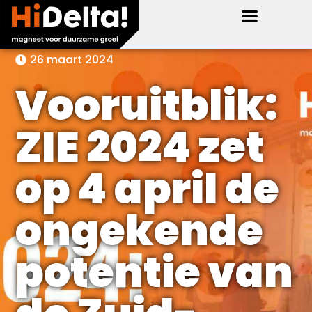
26 maart 2024
Vooruitblik:
ZIE 2024 zet
op 4 april de
ongekende
potentie van