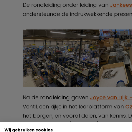
De rondleiding onder leiding van
Jankee
ondersteunde de indrukwekkende present
Na de rondleiding gaven
Joyce van Dijk 
Ventil, een kijkje in het leerplatform van
O
het borgen, en vooral delen, van kennis. 
MKB helpen door (generieke) kennis besch
Wij gebruiken cookies