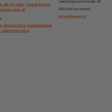
Leerparkpromenade 40
in de Hi Light: Taggl borgt
3312 KW Dordrecht
kennis met AI
info@hidelta.nl
6
e: Backoffice medewerker
 administratie