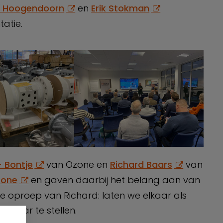
s Hoogendoorn
en
Erik Stokman
atie.
– Bontje
van Ozone en
Richard Baars
van
zone
en gaven daarbij het belang aan van
De oproep van Richard: laten we elkaar als
ikbaar te stellen.