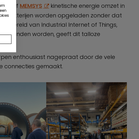
n bedrijf
MEMSYS
kinetische energie omzet in
 om
 een
nen batterijen worden opgeladen zonder dat
okies
e wereld van Industrial Internet of Things,
 verbonden worden, geeft dit talloze
erpen enthousiast nagepraat door de vele
we connecties gemaakt.