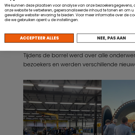
Daarna gaf
Thijs Blad
inzicht in hoe zij
We kunnen deze plaatsen voor analyse van onze bezoekersgegevens,
onze website te verbeteren, gepersonaliseerde inhoud te tonen en om u
elektrische energie. Op deze manier kun
geweldige website-ervaring te bieden. Voor meer informatie over de co
die we gebruiken opent u de instellingen.
ze vervangen hoeven te worden. Zeker in d
met talloze sensoren die niet aan het net
ACCEPTEER ALLES
NEE, PAS AAN
mogelijkheden.
Tijdens de borrel werd over alle onderw
bezoekers en werden verschillende nieu