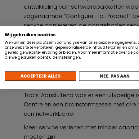
ontwikkeling van softwarepakketten waar
zogenaamde “Configure-To-Product” tools
service aanleveren, de aangeboden servi
persoonlijker en intensiever naar klante
Wij gebruiken cookies
We kunnen deze plaatsen voor analyse van onze bezoekersgegevens,
te hebben.
onze website te verbeteren, gepersonaliseerde inhoud te tonen en om u
geweldige website-ervaring te bieden. Voor meer informatie over de co
Na een introductie van
Steef Denteneer
(
die we gebruiken opent u de instellingen.
FME) &
Brian Bouwmeester
(Festo) werde
nieuwste innovaties en ontwikkelingen in 
ACCEPTEER ALLES
NEE, PAS AAN
Koudijzer
(Festo). Hij behandelde topics a
Tools. Aansluitend was er een uitvoerige
Centre en een brainstormsessie met alle
een netwerkborrel.
Meer service verlenen met minder capacite
moeten zijn!