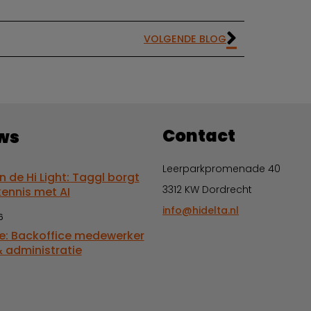
VOLGENDE BLOG
Contact
ws
Leerparkpromenade 40
in de Hi Light: Taggl borgt
3312 KW Dordrecht
kennis met AI
info@hidelta.nl
6
e: Backoffice medewerker
 administratie