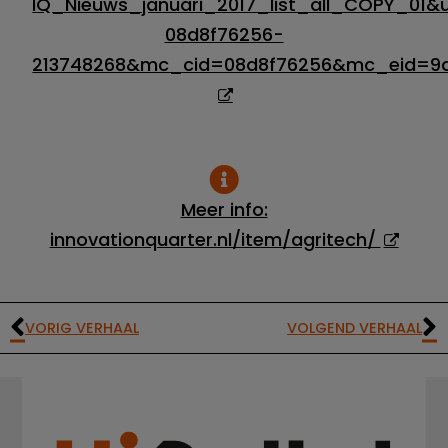
IQ_Nieuws_januari_2017_list_all_COPY_0
08d8f76256-
213748268&mc_cid=08d8f76256&mc_eid=9
Meer info:
innovationquarter.nl/item/agritech/
VORIG VERHAAL
VOLGEND VERHAAL