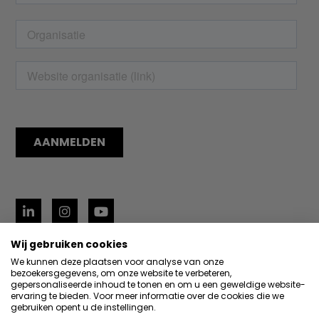
Wij gebruiken cookies
Privacyverklaring
We kunnen deze plaatsen voor analyse van onze
bezoekersgegevens, om onze website te verbeteren,
© Hi Delta | website door
Buro Staal
gepersonaliseerde inhoud te tonen en om u een geweldige website-
ervaring te bieden. Voor meer informatie over de cookies die we
gebruiken opent u de instellingen.