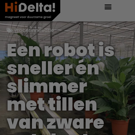
Procesinnovatie
Een robot is
sneller én
slimmer
met tillen
van zware