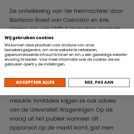
De ontwikkeling van ‘de frietmachine’ door
Bastiaan Roest van Caenator en Arie
Vermeulen van VMB Automation sprak bij
veel aanwezigen tot de verbeelding. Een
Wij gebruiken cookies
We kunnen deze plaatsen voor analyse van onze
machine met 200 verschillende sensoren,
bezoekersgegevens, om onze website te verbeteren,
gepersonaliseerde inhoud te tonen en om u een geweldige website-
die in twee minuten zelf een bakje friet kan
ervaring te bieden. Voor meer informatie over de cookies die we
produceren. De ondernemers werken al
gebruiken opent u de instellingen.
een aantal jaren samen om het apparaat
verder te perfectioneren, nadat een
ACCEPTEER ALLES
NEE, PAS AAN
eerdere poging tot productie in China
mislukte. Inmiddels krijgen ze ook advies
van de Universiteit Wageningen. Op de
vraag uit het publiek wanneer dit
apparaat op de markt komt, gaf men