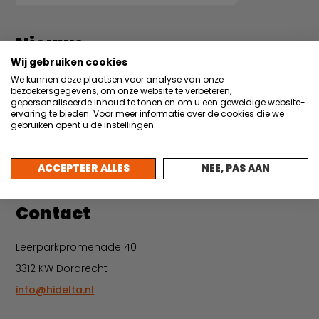
Nieuws
Wij gebruiken cookies
22 juli 2026
We kunnen deze plaatsen voor analyse van onze
Partner in de Hi Light: Taggl borgt praktijkkennis
bezoekersgegevens, om onze website te verbeteren,
met AI
gepersonaliseerde inhoud te tonen en om u een geweldige website-
ervaring te bieden. Voor meer informatie over de cookies die we
gebruiken opent u de instellingen.
30 juni 2026
Vacature: Backoffice medewerker events &
administratie
ACCEPTEER ALLES
NEE, PAS AAN
Meer nieuws
Contact
Leerparkpromenade 40
3312 KW Dordrecht
info@hidelta.nl