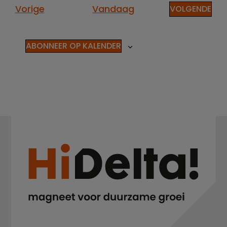
datum.
Evenementen
Vorige
Vandaag
EVE
VOLGENDE
ABONNEER OP KALENDER