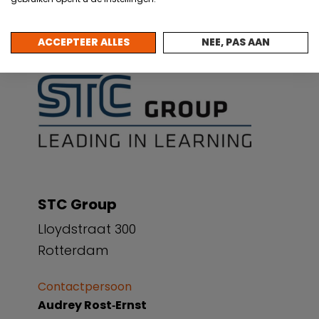
ACCEPTEER ALLES
NEE, PAS AAN
STC Group
Lloydstraat 300
Rotterdam
Contactpersoon
Audrey Rost‐Ernst