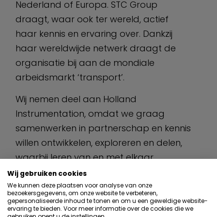
Nederland of Europa. STC Group
draagt, waar ook ter wereld, actief
haar kennis en ervaring over. Dankzij
haar wereldwijde netwerk draagt de
organisatie bij aan de mondiale
arbeidsmarkt ‘transport’.
Wij nemen deel aan Holland
Instrumentation, omdat we graag
samenwerken in partnerschap en kennis
willen ontwikkelen, exploreren en delen,
waarbij leren van en met elkaar
belangrijk is om met zijn allen verder te
Wij gebruiken cookies
komen in deze snel veranderende
We kunnen deze plaatsen voor analyse van onze
bezoekersgegevens, om onze website te verbeteren,
wereld. De doelstellingen en het netwerk
gepersonaliseerde inhoud te tonen en om u een geweldige website-
ervaring te bieden. Voor meer informatie over de cookies die we
van HI helpen hierbij.
gebruiken opent u de instellingen.