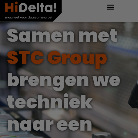
Samen met
STC Group
brengen we
techniek
naar een