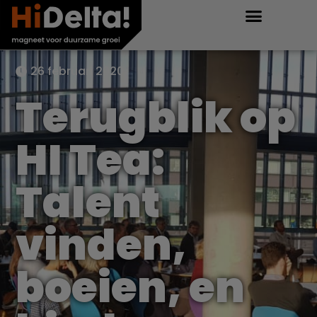
26 februari 2020
Terugblik op
HI Tea:
Talent
vinden,
boeien, en