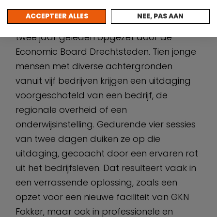
meegedaan aan challenges via de
ACCEPTEER ALLES
NEE, PAS AAN
Drecht Cities Young Professionals. Dat is
twee jaar geleden opgezet door de
Economic Board Drechtsteden. Tien jonge
mensen met diverse achtergronden
vanuit vijf bedrijven krijgen een uitdaging
voorgeschoteld van een bedrijf, de
regionale overheid of een
onderwijsinstelling. Gedurende vier sessies
van twee dagen duiken ze op die
uitdaging, gecoacht door een ervaren rot
uit het bedrijfsleven. Dat resulteert vaak in
een verrassende oplossing, zoals een
opzet voor een nieuwe faciliteit van GKN
Fokker, maar ook in professionele en