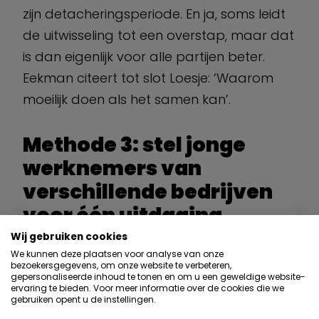
zijn detacheringsperiode. En ja, soms leidt
de uitwisseling tot een overstap, maar dat
is dan eigenlijk voor alle partijen beter.
Eekman citeert tot slot Loesje: ‘Waarom
moeilijk doen als het samen kan’.
Methode 3: stel jonge
werknemers van
verschillende bedrijven
voor één uitdaging
Wij gebruiken cookies
Wim Verhoeff, innovation manager bij
We kunnen deze plaatsen voor analyse van onze
Oceanco, een snel groeiende en
bezoekersgegevens, om onze website te verbeteren,
gepersonaliseerde inhoud te tonen en om u een geweldige website-
verjongende bouwer van superjachten uit
ervaring te bieden. Voor meer informatie over de cookies die we
gebruiken opent u de instellingen.
Zwijndrecht, heeft meermalen